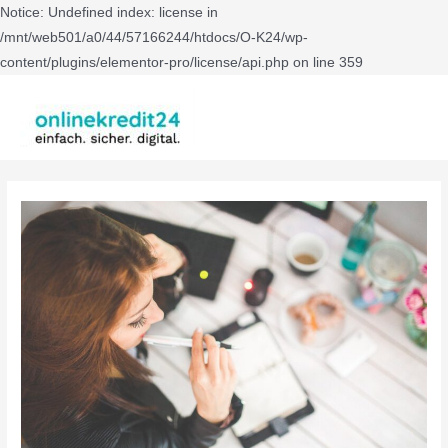
Notice: Undefined index: license in
/mnt/web501/a0/44/57166244/htdocs/O-K24/wp-
content/plugins/elementor-pro/license/api.php on line 359