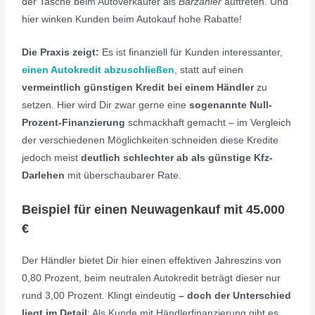
der Tasche beim Autoverkäufer als
Barzahler
auftreten. Und
hier winken Kunden beim Autokauf hohe Rabatte!
Die Praxis zeigt:
Es ist finanziell für Kunden interessanter,
einen Autokredit abzuschließen
, statt auf einen
vermeintlich günstigen Kredit bei einem Händler
zu
setzen. Hier wird Dir zwar gerne eine
sogenannte Null-
Prozent-Finanzierung
schmackhaft gemacht – im Vergleich
der verschiedenen Möglichkeiten schneiden diese Kredite
jedoch meist
deutlich schlechter ab als günstige Kfz-
Darlehen
mit überschaubarer Rate.
Beispiel für einen
Neuwagenkauf mit 45.000
€
Der Händler bietet Dir hier einen effektiven Jahreszins von
0,80 Prozent, beim neutralen Autokredit beträgt dieser nur
rund 3,00 Prozent. Klingt eindeutig
– doch der Unterschied
liegt im Detail
: Als Kunde mit Händlerfinanzierung gibt es