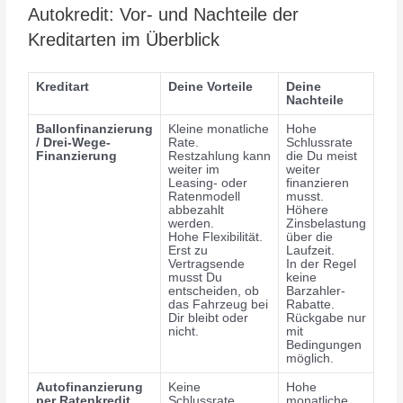
Autokredit: Vor- und Nachteile der
Kreditarten im Überblick
Kreditart
Deine Vorteile
Deine
Nachteile
Ballonfinanzierung
Kleine monatliche
Hohe
/ Drei-Wege-
Rate.
Schlussrate
Finanzierung
Restzahlung kann
die Du meist
weiter im
weiter
Leasing- oder
finanzieren
Ratenmodell
musst.
abbezahlt
Höhere
werden.
Zinsbelastung
Hohe Flexibilität.
über die
Erst zu
Laufzeit.
Vertragsende
In der Regel
musst Du
keine
entscheiden, ob
Barzahler-
das Fahrzeug bei
Rabatte.
Dir bleibt oder
Rückgabe nur
nicht.
mit
Bedingungen
möglich.
Autofinanzierung
Keine
Hohe
per Ratenkredit
Schlussrate.
monatliche