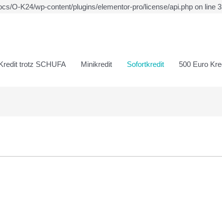
ocs/O-K24/wp-content/plugins/elementor-pro/license/api.php on line 
Kredit trotz SCHUFA
Minikredit
Sofortkredit
500 Euro Kred