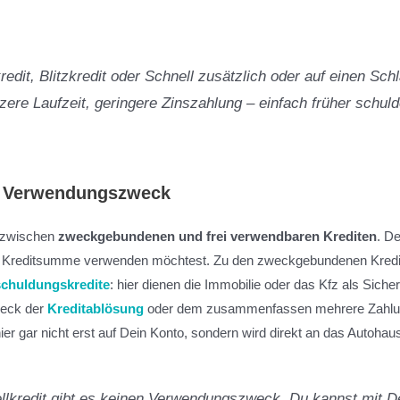
edit, Blitzkredit oder Schnell zusätzlich oder auf einen Schla
re Laufzeit, geringere Zinszahlung – einfach früher schuld
im Verwendungszweck
n zwischen
zweckgebundenen und frei verwendbaren Krediten
. D
n Kreditsumme verwenden möchtest. Zu den zweckgebundenen Kredit
chuldungskredite
: hier dienen die Immobilie oder das Kfz als Sicher
weck der
Kreditablösung
oder dem zusammenfassen mehrere Zahlun
r gar nicht erst auf Dein Konto, sondern wird direkt an das Autohau
llkredit gibt es keinen Verwendungszweck. Du kannst mit D