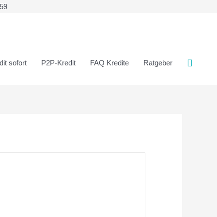
359
it sofort
P2P-Kredit
FAQ Kredite
Ratgeber