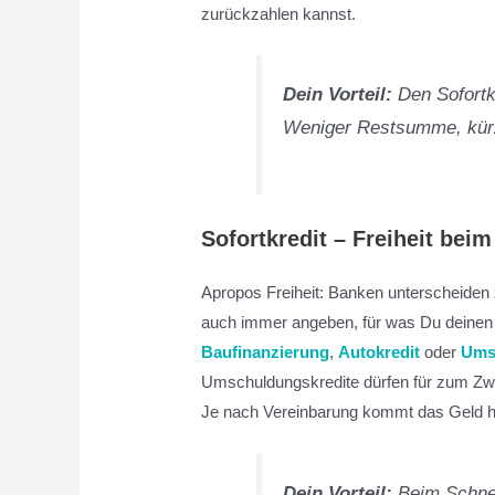
zurückzahlen kannst.
Dein Vorteil:
Den Sofortkr
Weniger Restsumme, kürze
Sofortkredit – Freiheit be
Apropos Freiheit: Banken unterscheide
auch immer angeben, für was Du deine
Baufinanzierung
,
Autokredit
oder
Ums
Umschuldungskredite dürfen für zum Z
Je nach Vereinbarung kommt das Geld hie
Dein Vorteil:
Beim Schne