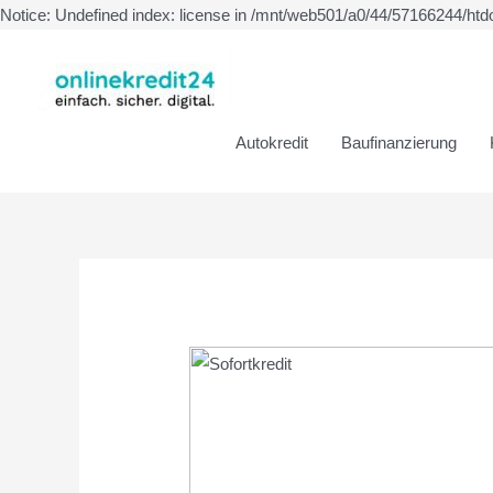
Notice: Undefined index: license in /mnt/web501/a0/44/57166244/htd
Autokredit
Baufinanzierung