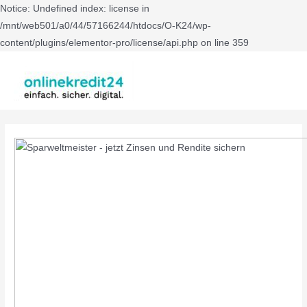
Notice: Undefined index: license in
/mnt/web501/a0/44/57166244/htdocs/O-K24/wp-
content/plugins/elementor-pro/license/api.php on line 359