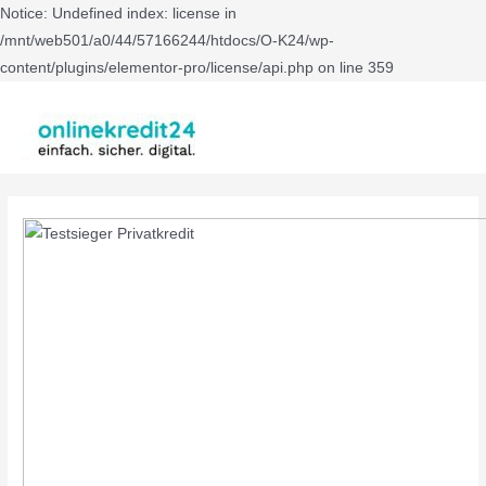
Notice: Undefined index: license in
/mnt/web501/a0/44/57166244/htdocs/O-K24/wp-
content/plugins/elementor-pro/license/api.php on line 359