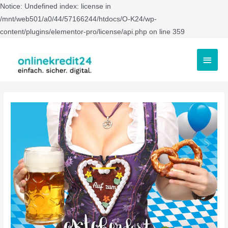
Notice: Undefined index: license in
/mnt/web501/a0/44/57166244/htdocs/O-K24/wp-
content/plugins/elementor-pro/license/api.php on line 359