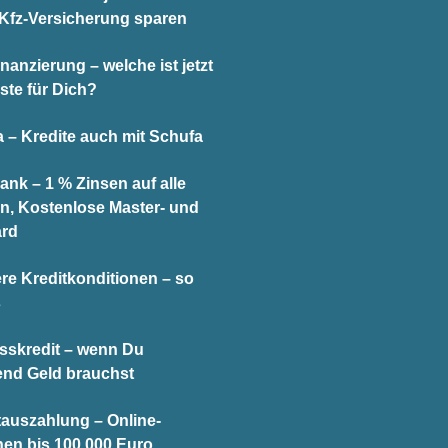
 Kfz-Versicherung sparen
nanzierung – welche ist jetzt
ste für Dich?
 – Kredite auch mit Schufa
ank – 1 % Zinsen auf alle
n, Kostenlose Master- und
ard
re Kreditkonditionen – so
s
sskredit – wenn Du
end Geld brauchst
tauszahlung – Online-
hen bis 100.000 Euro