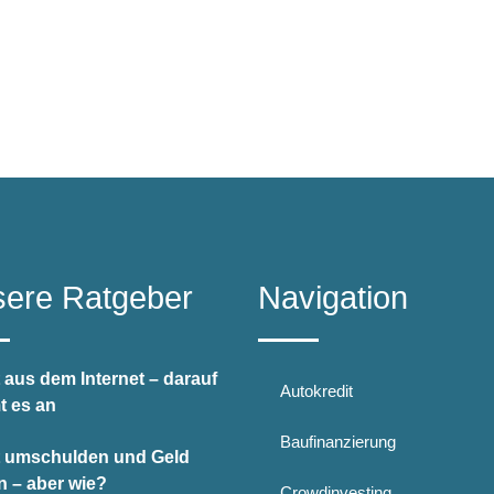
ere Ratgeber
Navigation
 aus dem Internet – darauf
Autokredit
 es an
Baufinanzierung
t umschulden und Geld
n – aber wie?
Crowdinvesting