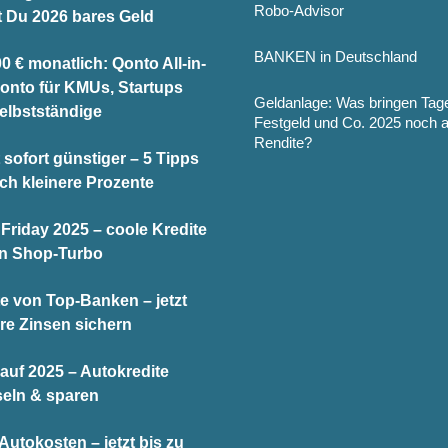
Robo-Advisor
t Du 2026 bares Geld
BANKEN in Deutschland
0 € monatlich: Qonto All-in-
onto für KMUs, Startups
Geldanlage: Was bringen Tag
elbstständige
Festgeld und Co. 2025 noch 
Rendite?
 sofort günstiger – 5 Tipps
och kleinere Prozente
Friday 2025 – coole Kredite
en Shop-Turbo
te von Top-Banken – jetzt
re Zinsen sichern
auf 2025 – Autokredite
eln & sparen
utokosten – jetzt bis zu