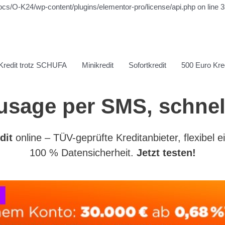
ocs/O-K24/wp-content/plugins/elementor-pro/license/api.php on line 
Kredit trotz SCHUFA
Minikredit
Sofortkredit
500 Euro Kred
 Zusage per SMS, schne
dit
online – TÜV-geprüfte Kreditanbieter, flexibel e
100 % Datensicherheit.
Jetzt testen!