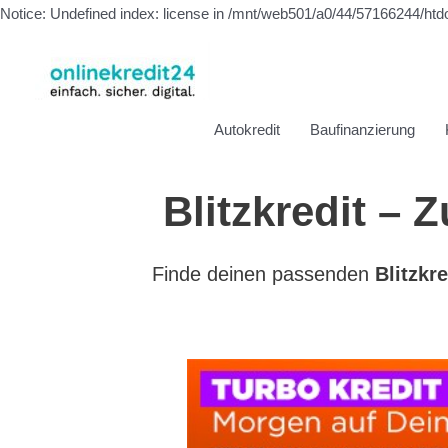
Notice: Undefined index: license in /mnt/web501/a0/44/57166244/htd
Autokredit
Baufinanzierung
Blitzkredit –
Finde deinen passenden
Blitzkre