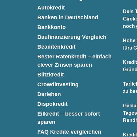
Autokredit
Dein T
Banken in Deutschland
Giroko
noch 
Bankkonto
Baufinanzierung Vergleich
Hohe 
Beamtenkredit
fürs 
Bester Ratenkredit – einfach
Kredi
clever Zinsen sparen
Gründ
Blitzkredit
Crowdinvesting
Tarifc
zu be
Darlehen
Dispokredit
Gelda
Tages
Eilkredit – besser sofort
Rendi
sparen
FAQ Kredite vergleichen
Kredit