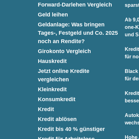
Forward-Darlehen Vergleich
spars
Geld leihen
Ab 9,0
Geldanlage: Was bringen
one-K
Tages-, Festgeld und Co. 2025
und S
noch an Rendite?
Kredit
Girokonto Vergleich
für n
Hauskredit
Jetzt online Kredite
Black 
für d
vergleichen
Kleinkredit
Kredi
Konsumkredit
besse
Kredit
Autok
Kredit ablösen
wechs
Kredit bis 40 % günstiger
Hohe A
Kredit für Arbeitslose