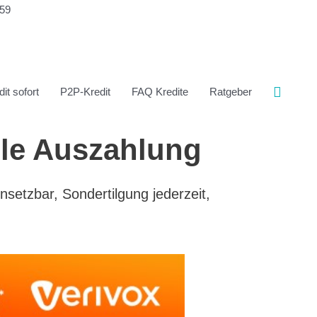
359
it sofort
P2P-Kredit
FAQ Kredite
Ratgeber
lle Auszahlung
insetzbar, Sondertilgung jederzeit,