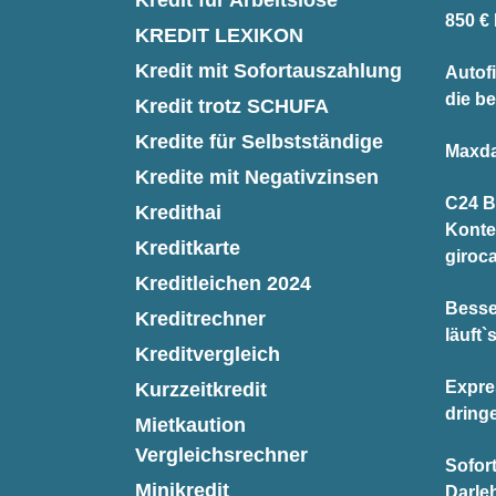
850 €
KREDIT LEXIKON
Kredit mit Sofortauszahlung
Autofi
die be
Kredit trotz SCHUFA
Kredite für Selbstständige
Maxda
Kredite mit Negativzinsen
C24 B
Kredithai
Konte
Kreditkarte
giroc
Kreditleichen 2024
Besse
Kreditrechner
läuft`
Kreditvergleich
Expre
Kurzzeitkredit
dring
Mietkaution
Vergleichsrechner
Sofor
Minikredit
Darle