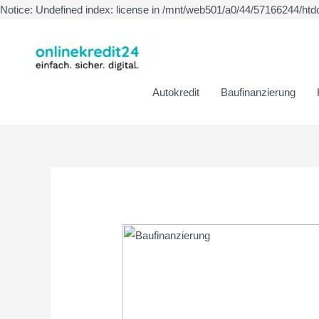
Notice: Undefined index: license in /mnt/web501/a0/44/57166244/htd
Autokredit
Baufinanzierung