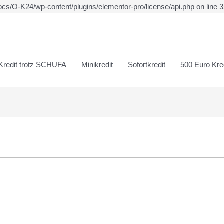
ocs/O-K24/wp-content/plugins/elementor-pro/license/api.php on line 
Kredit trotz SCHUFA
Minikredit
Sofortkredit
500 Euro Kred