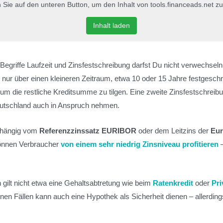
n Sie auf den unteren Button, um den Inhalt von tools.financeads.net zu
Inhalt laden
Begriffe Laufzeit und Zinsfestschreibung darfst Du nicht verwechsel
 nur über einen kleineren Zeitraum, etwa 10 oder 15 Jahre festgesch
m die restliche Kreditsumme zu tilgen. Eine zweite Zinsfestschreibu
Deutschland auch in Anspruch nehmen.
abhängig vom
Referenzzinssatz EURIBOR
oder dem Leitzins der
Eur
können Verbraucher
von einem sehr niedrig Zinsniveau profitieren
–
n gilt nicht etwa eine Gehaltsabtretung wie beim
Ratenkredit
oder
Pri
nen Fällen kann auch eine Hypothek als Sicherheit dienen – allerding