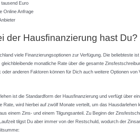
 tausend Euro
e Online Anfrage
Anbieter
i der Hausfinanzierung hast Du?
chland viele Finanzierungsoptionen zur Verfügung. Die beliebteste ist
s gleichbleibende monatliche Rate über die gesamte Zinsfestschreibung
 oder anderen Faktoren können für Dich auch weitere Optionen von Vo
ehen ist die Standardform der Hausfinanzierung und verfügt über ei
liche Rate, wird hierbei auf zwölf Monate verteilt, um das Hausdarleh
 aus einem Zins- und einem Tilgungsanteil. Zu Beginn der Zinsfestsc
r Laufzeit tilgst Du aber immer von der Restschuld, wodurch der Zinsa
editsumme: