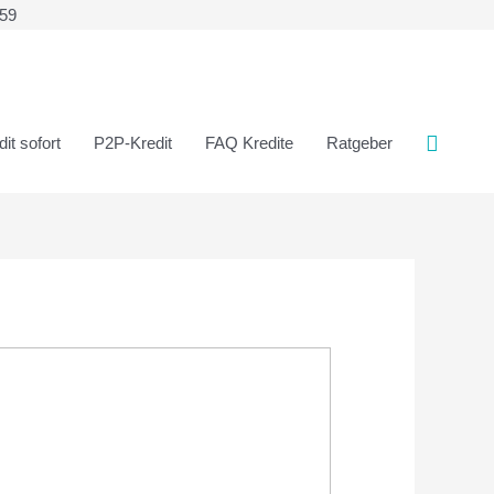
359
it sofort
P2P-Kredit
FAQ Kredite
Ratgeber