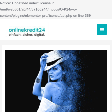
Notice: Undefined index: license in
/mnt/web501/a0/44/57166244/htdocs/O-K24/wp-
content/plugins/elementor-pro/license/api.php on line 359