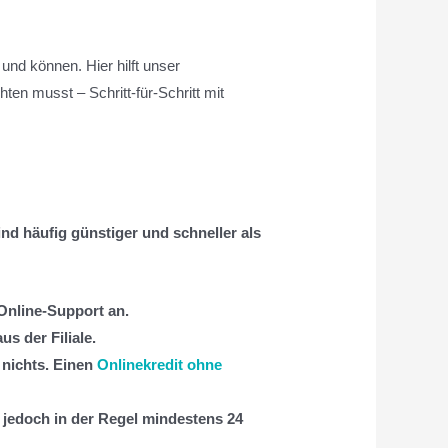
und können. Hier hilft unser
ten musst – Schritt-für-Schritt mit
nd häufig günstiger und schneller als
Online-Support an.
aus der Filiale.
nichts. Einen
Onlinekredit ohne
n jedoch in der Regel mindestens 24