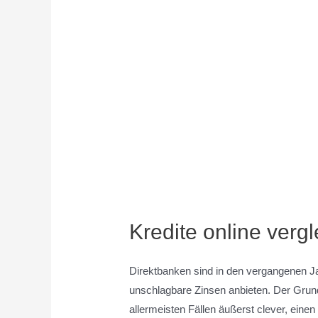
Kredite online vergl
Direktbanken sind in den vergangenen J
unschlagbare Zinsen anbieten. Der Grund
allermeisten Fällen äußerst clever, eine