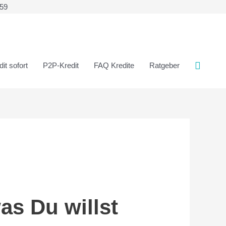
359
it sofort
P2P-Kredit
FAQ Kredite
Ratgeber
as Du willst