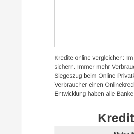
Kredite online vergleichen: I
sichern. Immer mehr Verbrauc
Siegeszug beim Online Privatk
Verbraucher einen Onlinekredi
Entwicklung haben alle Banken
Kredi
Klicken S