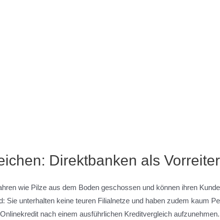
eichen: Direktbanken als Vorreite
ahren wie Pilze aus dem Boden geschossen und können ihren Kunden
: Sie unterhalten keine teuren Filialnetze und haben zudem kaum Per
n Onlinekredit nach einem ausführlichen Kreditvergleich aufzunehmen. D