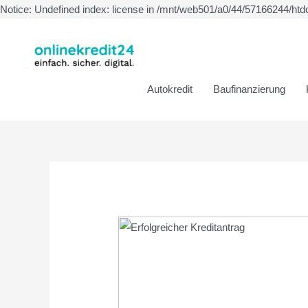
Notice: Undefined index: license in /mnt/web501/a0/44/57166244/htd
Autokredit
Baufinanzierung