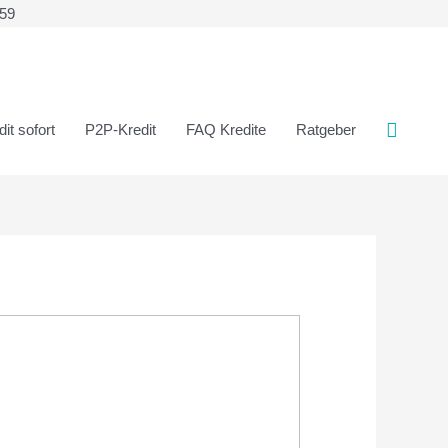
359
it sofort
P2P-Kredit
FAQ Kredite
Ratgeber