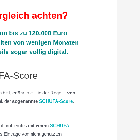
rgleich achten?
von bis zu 120.000 Euro
eiten von wenigen Monaten
ls sogar völlig digital.
UFA-Score
ist, erfährt sie – in der Regel –
von
l, der
sogenannte
SCHUFA-Score
,
ppt problemlos mit
einem
SCHUFA-
es Einträge von nicht genutzten