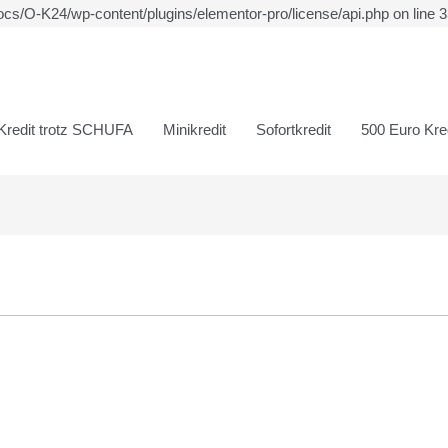
ocs/O-K24/wp-content/plugins/elementor-pro/license/api.php on line 
Kredit trotz SCHUFA
Minikredit
Sofortkredit
500 Euro Kred