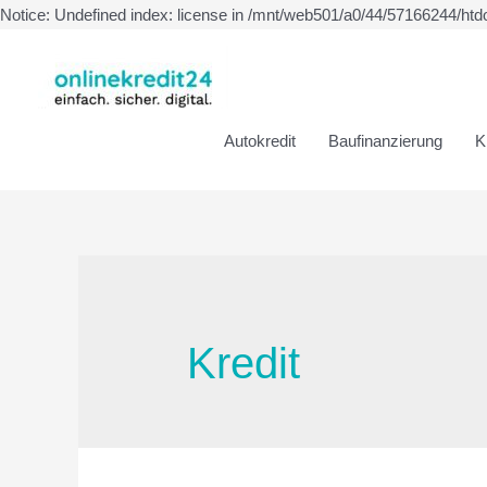
Notice: Undefined index: license in /mnt/web501/a0/44/57166244/htd
Autokredit
Baufinanzierung
K
Kredit