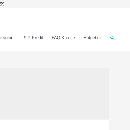
359
t sofort
P2P-Kredit
FAQ Kredite
Ratgeber