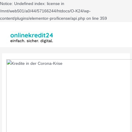
Notice: Undefined index: license in
/mnt/web501/a0/44/57166244/htdocs/O-K24/wp-
content/plugins/elementor-pro/license/api.php on line 359