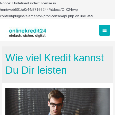
Notice: Undefined index: license in
/mnt/web501/a0/44/57166244/htdocs/O-K24/wp-
content/plugins/elementor-pro/license/api.php on line 359
Wie viel Kredit kannst
Du Dir leisten