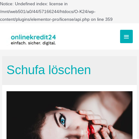
Notice: Undefined index: license in
/mnt/web501/a0/44/57166244/htdocs/O-K24/wp-
content/plugins/elementor-pro/license/api.php on line 359
Schufa löschen