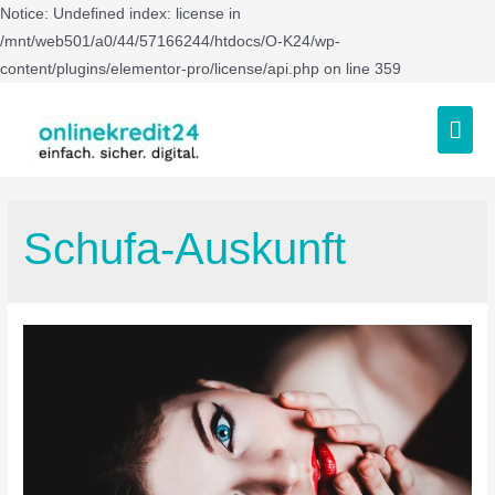
Notice: Undefined index: license in
/mnt/web501/a0/44/57166244/htdocs/O-K24/wp-
content/plugins/elementor-pro/license/api.php on line 359
Schufa-Auskunft