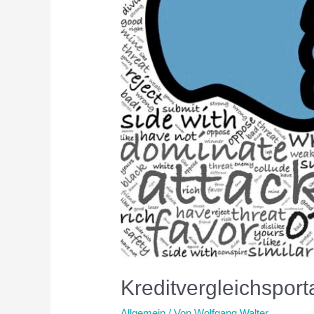
Kreditvergleichsportal
Allgemein
/ Von
Wolfgang Walter