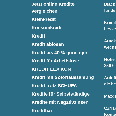
Jetzt online Kredite
Black 
für d
vergleichen
Kleinkredit
Kredi
Konsumkredit
besse
Kredit
Autok
Kredit ablösen
wechs
Kredit bis 40 % günstiger
Hohe A
Kredit für Arbeitslose
850 €
KREDIT LEXIKON
Kredit mit Sofortauszahlung
Autofi
die be
Kredit trotz SCHUFA
Kredite für Selbstständige
Maxda
Kredite mit Negativzinsen
C24 B
Kredithai
Konte