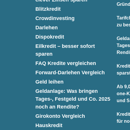
Gründ
Blitzkredit
Crowdinvesting
Tarifc
zu be
Darlehen
Dispokredit
Gelda
Tages
Eilkredit – besser sofort
Rendi
sparen
FAQ Kredite vergleichen
Kredit
Forward-Darlehen Vergleich
spars
Geld leihen
Ab 9,0
Geldanlage: Was bringen
one-K
Tages-, Festgeld und Co. 2025
und S
noch an Rendite?
Kredit
Girokonto Vergleich
für n
Hauskredit