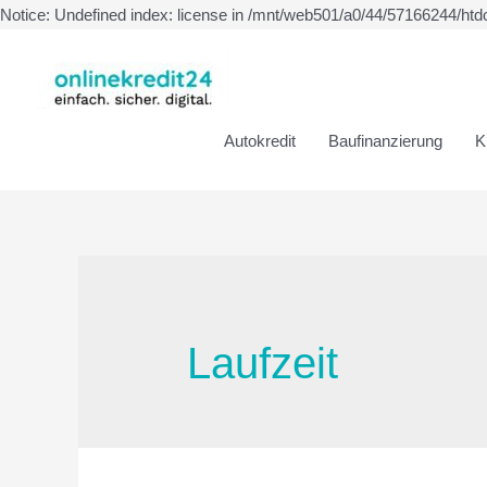
Notice: Undefined index: license in /mnt/web501/a0/44/57166244/htd
Autokredit
Baufinanzierung
K
Laufzeit