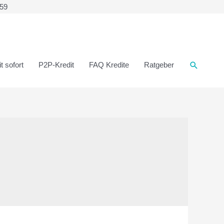
359
t sofort
P2P-Kredit
FAQ Kredite
Ratgeber