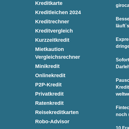
Kreditkarte
giroc
Kreditleichen 2024
Besse
Kreditrechner
läuft`
Kreditvergleich
Expre
Kurzzeitkredit
dring
Mietkaution
Vergleichsrechner
Sofor
Minikredit
Darle
Onlinekredit
Pausc
P2P-Kredit
Kredi
Privatkredit
weltwe
Ratenkredit
Finte
Reisekreditkarten
noch 
Robo-Advisor
10 Fr