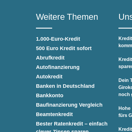
Weitere Themen
Uns
1.000-Euro-Kredit
Kredit
kommt
500 Euro Kredit sofort
Abrufkredit
Kredi
spare
Autofinanzierung
Autokredit
Dein T
Banken in Deutschland
Giroko
noch 
Bankkonto
Baufinanzierung Vergleich
Hohe 
Beamtenkredit
fürs 
Bester Ratenkredit – einfach
Kredi
clever Zinsen sparen