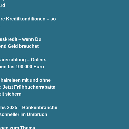
ard
re Kreditkonditionen – so
s
sskredit – wenn Du
end Geld brauchst
tauszahlung – Online-
hen bis 100.000 Euro
halreisen mit und ohne
t: Jetzt Frühbucherrabatte
it sichern
chs 2025 – Bankenbranche
schneller im Umbruch
agen zum Thema