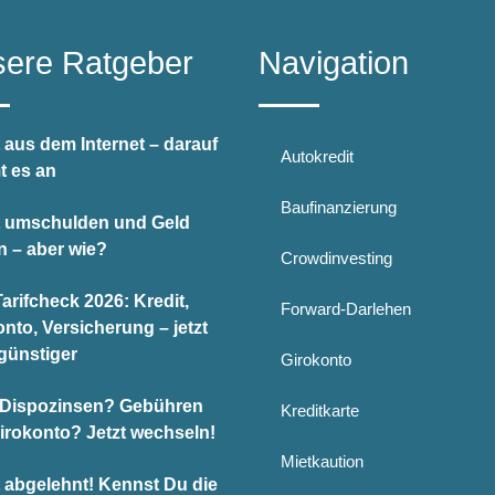
ere Ratgeber
Navigation
 aus dem Internet – darauf
Autokredit
 es an
Baufinanzierung
t umschulden und Geld
n – aber wie?
Crowdinvesting
arifcheck 2026: Kredit,
Forward-Darlehen
nto, Versicherung – jetzt
günstiger
Girokonto
Dispozinsen? Gebühren
Kreditkarte
Girokonto? Jetzt wechseln!
Mietkaution
t abgelehnt! Kennst Du die