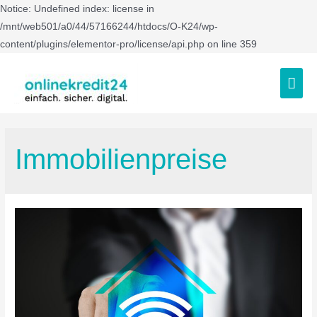
Notice: Undefined index: license in
/mnt/web501/a0/44/57166244/htdocs/O-K24/wp-
content/plugins/elementor-pro/license/api.php on line 359
Immobilienpreise