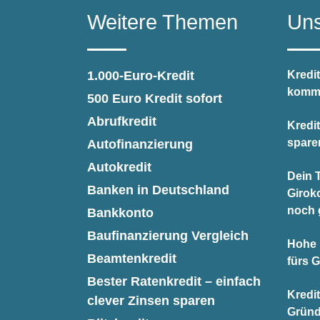
Weitere Themen
Uns
1.000-Euro-Kredit
Kredit
kommt
500 Euro Kredit sofort
Abrufkredit
Kredi
spare
Autofinanzierung
Autokredit
Dein T
Banken in Deutschland
Giroko
noch 
Bankkonto
Baufinanzierung Vergleich
Hohe 
Beamtenkredit
fürs 
Bester Ratenkredit – einfach
Kredi
clever Zinsen sparen
Gründ