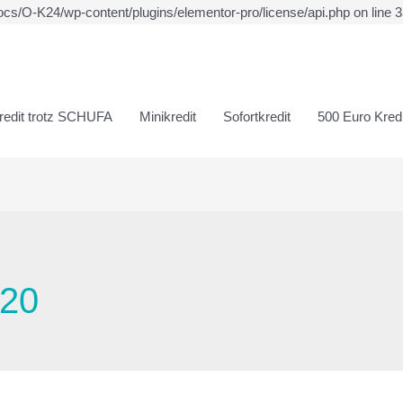
ocs/O-K24/wp-content/plugins/elementor-pro/license/api.php on line 
redit trotz SCHUFA
Minikredit
Sofortkredit
500 Euro Kredi
020