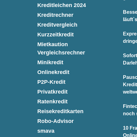
Kreditleichen 2024
Besse
Kreditrechner
läuft`
Kreditvergleich
Expre
Kurzzeitkredit
dring
Mietkaution
Vergleichsrechner
Sofor
Minikredit
Darle
Onlinekredit
Pausc
P2P-Kredit
Kredi
Privatkredit
weltwe
Ratenkredit
Finte
Reisekreditkarten
noch 
Robo-Advisor
10 Fr
smava
Onlin