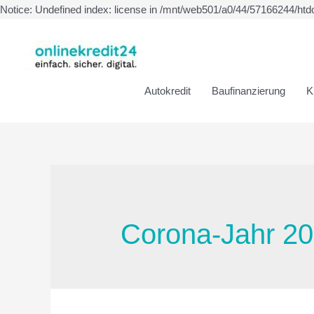
Notice: Undefined index: license in /mnt/web501/a0/44/57166244/htd
Autokredit
Baufinanzierung
K
Corona-Jahr 2