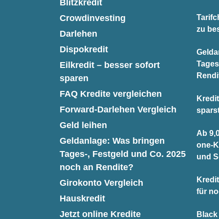
Blitzkredit
Crowdinvesting
Tarifc
zu be
Darlehen
Dispokredit
Gelda
Tages
Eilkredit – besser sofort
Rendi
sparen
FAQ Kredite vergleichen
Kredit
Forward-Darlehen Vergleich
spars
Geld leihen
Ab 9,0
Geldanlage: Was bringen
one-K
Tages-, Festgeld und Co. 2025
und S
noch an Rendite?
Kredit
Girokonto Vergleich
für n
Hauskredit
Jetzt online Kredite
Black 