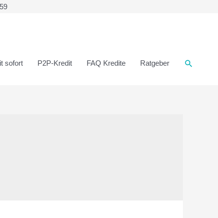
359
t sofort
P2P-Kredit
FAQ Kredite
Ratgeber