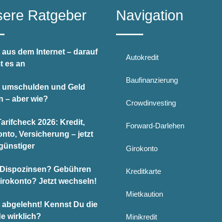
ere Ratgeber
Navigation
 aus dem Internet – darauf
Autokredit
 es an
Baufinanzierung
t umschulden und Geld
n – aber wie?
Crowdinvesting
arifcheck 2026: Kredit,
Forward-Darlehen
nto, Versicherung – jetzt
günstiger
Girokonto
Dispozinsen? Gebühren
Kreditkarte
Girokonto? Jetzt wechseln!
Mietkaution
t abgelehnt! Kennst Du die
e wirklich?
Minikredit