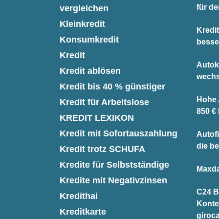
für d
vergleichen
Kleinkredit
Kredi
Konsumkredit
besse
Kredit
Autok
Kredit ablösen
wechs
Kredit bis 40 % günstiger
Hohe A
Kredit für Arbeitslose
850 €
KREDIT LEXIKON
Kredit mit Sofortauszahlung
Autofi
die be
Kredit trotz SCHUFA
Kredite für Selbstständige
Maxda
Kredite mit Negativzinsen
C24 B
Kredithai
Konte
Kreditkarte
giroc