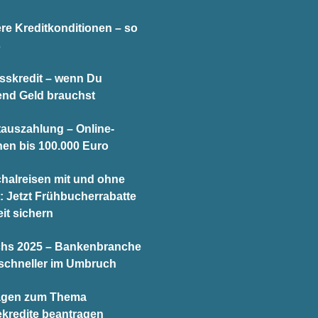
re Kreditkonditionen – so
s
sskredit – wenn Du
end Geld brauchst
tauszahlung – Online-
hen bis 100.000 Euro
halreisen mit und ohne
t: Jetzt Frühbucherrabatte
it sichern
chs 2025 – Bankenbranche
schneller im Umbruch
agen zum Thema
ekredite beantragen