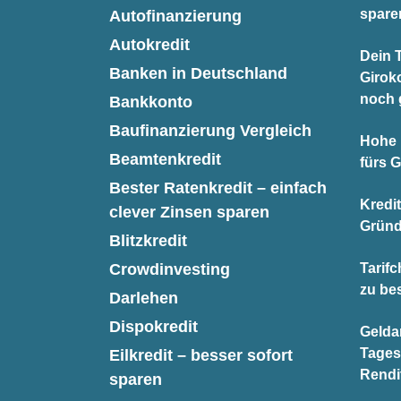
spare
Autofinanzierung
Autokredit
Dein T
Banken in Deutschland
Giroko
noch 
Bankkonto
Baufinanzierung Vergleich
Hohe 
Beamtenkredit
fürs 
Bester Ratenkredit – einfach
Kredi
clever Zinsen sparen
Gründ
Blitzkredit
Crowdinvesting
Tarifc
zu be
Darlehen
Dispokredit
Gelda
Tages
Eilkredit – besser sofort
Rendi
sparen