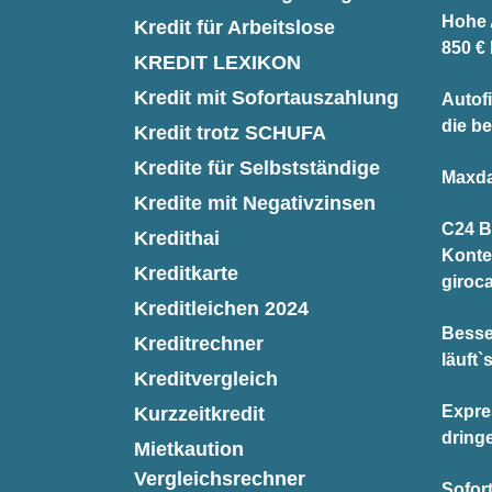
Hohe A
Kredit für Arbeitslose
850 €
KREDIT LEXIKON
Kredit mit Sofortauszahlung
Autofi
die be
Kredit trotz SCHUFA
Kredite für Selbstständige
Maxda
Kredite mit Negativzinsen
C24 B
Kredithai
Konte
Kreditkarte
giroc
Kreditleichen 2024
Besse
Kreditrechner
läuft`
Kreditvergleich
Expre
Kurzzeitkredit
dring
Mietkaution
Vergleichsrechner
Sofor