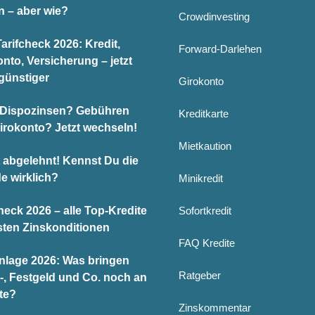
n – aber wie?
Crowdinvesting
arifcheck 2026: Kredit,
Forward-Darlehen
nto, Versicherung – jetzt
günstiger
Girokonto
Dispozinsen? Gebühren
Kreditkarte
Girokonto? Jetzt wechseln!
Mietkaution
t abgelehnt! Kennst Du die
e wirklich?
Minikredit
heck 2026 – alle Top-Kredite
Sofortkredit
sten Zinskonditionen
FAQ Kredite
nlage 2026: Was bringen
Ratgeber
-, Festgeld und Co. noch an
te?
Zinskommentar