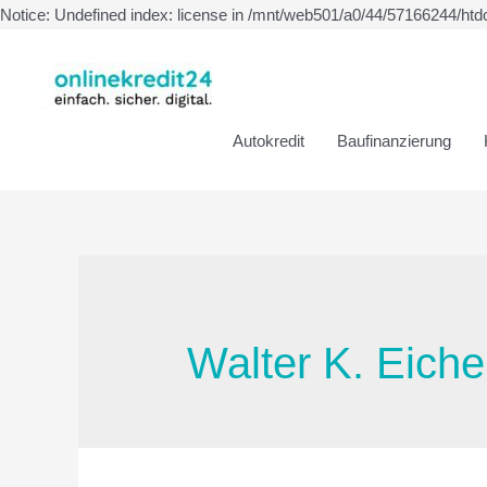
Notice: Undefined index: license in /mnt/web501/a0/44/57166244/htd
Autokredit
Baufinanzierung
Walter K. Eiche