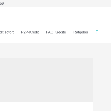
359
it sofort
P2P-Kredit
FAQ Kredite
Ratgeber