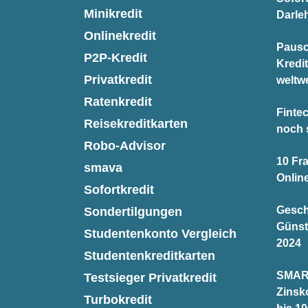
Minikredit
Darle
Onlinekredit
Pausc
P2P-Kredit
Kredi
Privatkredit
weltwe
Ratenkredit
Finte
Reisekreditkarten
noch 
Robo-Advisor
10 Fr
smava
Onlin
Sofortkredit
Gesch
Sondertilgungen
Günst
Studentenkonto Vergleich
2024
Studentenkreditkarten
SMAR
Testsieger Privatkredit
Zinsk
Turbokredit