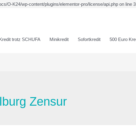
ocs/O-K24/wp-content/plugins/elementor-pro/license/api.php on line 
Kredit trotz SCHUFA
Minikredit
Sofortkredit
500 Euro Kred
lburg Zensur