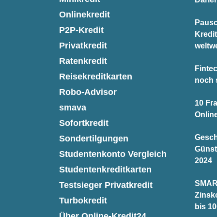
Onlinekredit
Pausc
P2P-Kredit
Kredi
Privatkredit
weltwe
Ratenkredit
Finte
Reisekreditkarten
noch 
Robo-Advisor
10 Fr
smava
Onlin
Sofortkredit
Gesch
Sondertilgungen
Günst
Studentenkonto Vergleich
2024
Studentenkreditkarten
SMAR
Testsieger Privatkredit
Zinsk
Turbokredit
bis 10
Über Online-Kredit24