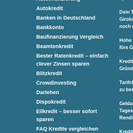
Autokredit
Dein T
Banken in Deutschland
Giroko
noch 
Bankkonto
Baufinanzierung Vergleich
Hohe 
Beamtenkredit
fürs 
Bester Ratenkredit – einfach
Kredi
clever Zinsen sparen
Gründ
Blitzkredit
Crowdinvesting
Tarifc
zu be
Darlehen
Dispokredit
Gelda
Tages
Eilkredit – besser sofort
Rendi
sparen
FAQ Kredite vergleichen
Kredit