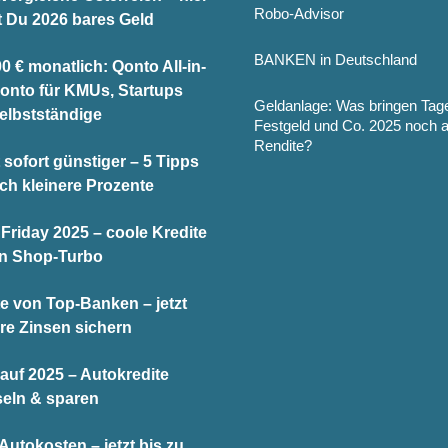
Robo-Advisor
t Du 2026 bares Geld
BANKEN in Deutschland
0 € monatlich: Qonto All-in-
onto für KMUs, Startups
Geldanlage: Was bringen Tag
elbstständige
Festgeld und Co. 2025 noch 
Rendite?
 sofort günstiger – 5 Tipps
och kleinere Prozente
Friday 2025 – coole Kredite
en Shop-Turbo
te von Top-Banken – jetzt
re Zinsen sichern
auf 2025 – Autokredite
eln & sparen
utokosten – jetzt bis zu