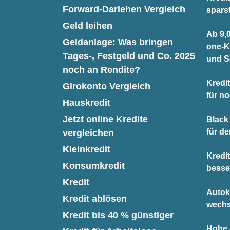
Forward-Darlehen Vergleich
spars
Geld leihen
Ab 9,0
Geldanlage: Was bringen
one-K
Tages-, Festgeld und Co. 2025
und S
noch an Rendite?
Kredit
Girokonto Vergleich
für n
Hauskredit
Jetzt online Kredite
Black 
für d
vergleichen
Kleinkredit
Kredi
Konsumkredit
besse
Kredit
Autok
Kredit ablösen
wechs
Kredit bis 40 % günstiger
Hohe A