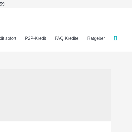
359
it sofort
P2P-Kredit
FAQ Kredite
Ratgeber