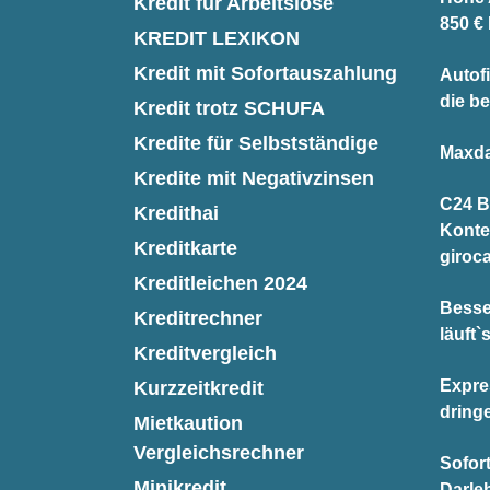
Kredit für Arbeitslose
850 €
KREDIT LEXIKON
Kredit mit Sofortauszahlung
Autofi
die be
Kredit trotz SCHUFA
Kredite für Selbstständige
Maxda
Kredite mit Negativzinsen
C24 B
Kredithai
Konte
Kreditkarte
giroc
Kreditleichen 2024
Besse
Kreditrechner
läuft`
Kreditvergleich
Expre
Kurzzeitkredit
dring
Mietkaution
Vergleichsrechner
Sofor
Minikredit
Darle