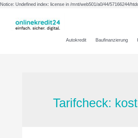
Notice: Undefined index: license in /mnt/web501/a0/44/57166244/htd
Autokredit
Baufinanzierung
Tarifcheck: kos