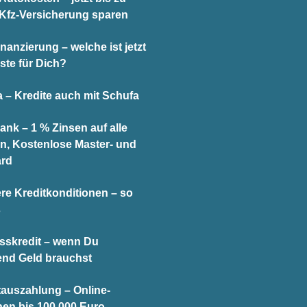
 Kfz-Versicherung sparen
nanzierung – welche ist jetzt
ste für Dich?
 – Kredite auch mit Schufa
ank – 1 % Zinsen auf alle
n, Kostenlose Master- und
ard
re Kreditkonditionen – so
s
sskredit – wenn Du
end Geld brauchst
tauszahlung – Online-
hen bis 100.000 Euro