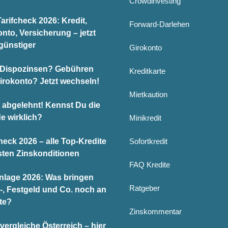
Crowdinvesting
arifcheck 2026: Kredit,
Forward-Darlehen
nto, Versicherung – jetzt
günstiger
Girokonto
Dispozinsen? Gebühren
Kreditkarte
Girokonto? Jetzt wechseln!
Mietkaution
t abgelehnt! Kennst Du die
e wirklich?
Minikredit
heck 2026 – alle Top-Kredite
Sofortkredit
sten Zinskonditionen
FAQ Kredite
nlage 2026: Was bringen
Ratgeber
-, Festgeld und Co. noch an
te?
Zinskommentar
vergleiche Österreich – hier