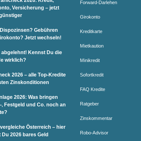
arifcheck 2026: Kredit,
Forward-Darlehen
nto, Versicherung – jetzt
günstiger
Girokonto
Dispozinsen? Gebühren
Kreditkarte
Girokonto? Jetzt wechseln!
Mietkaution
t abgelehnt! Kennst Du die
e wirklich?
Minikredit
heck 2026 – alle Top-Kredite
Sofortkredit
sten Zinskonditionen
FAQ Kredite
nlage 2026: Was bringen
Ratgeber
-, Festgeld und Co. noch an
te?
Zinskommentar
vergleiche Österreich – hier
Robo-Advisor
t Du 2026 bares Geld