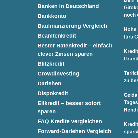
Dein T
Banken in Deutschland
Giroko
noch 
Bankkonto
Baufinanzierung Vergleich
Hohe 
Beamtenkredit
fürs 
Bester Ratenkredit – einfach
Kredi
clever Zinsen sparen
Gründ
Blitzkredit
Crowdinvesting
Tarifc
zu be
Darlehen
Dispokredit
Gelda
Tages
Eilkredit – besser sofort
Rendi
sparen
FAQ Kredite vergleichen
Kredit
Forward-Darlehen Vergleich
spars