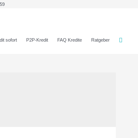
359
it sofort
P2P-Kredit
FAQ Kredite
Ratgeber