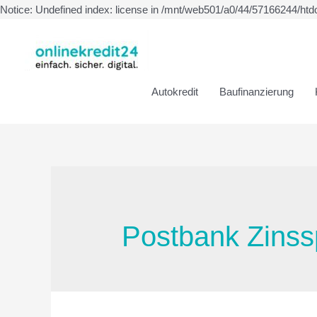
Notice: Undefined index: license in /mnt/web501/a0/44/57166244/htd
Autokredit
Baufinanzierung
Postbank Zinss