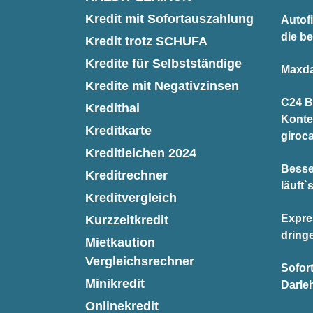
Kredit mit Sofortauszahlung
Autofi
die be
Kredit trotz SCHUFA
Kredite für Selbstständige
Maxda
Kredite mit Negativzinsen
C24 B
Kredithai
Konte
Kreditkarte
giroc
Kreditleichen 2024
Besse
Kreditrechner
läuft`
Kreditvergleich
Expre
Kurzzeitkredit
dring
Mietkaution
Vergleichsrechner
Sofor
Minikredit
Darle
Onlinekredit