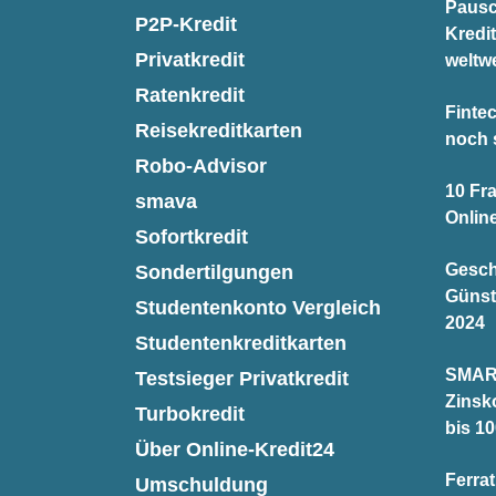
Pausc
P2P-Kredit
Kredi
Privatkredit
weltwe
Ratenkredit
Finte
Reisekreditkarten
noch 
Robo-Advisor
10 Fr
smava
Onlin
Sofortkredit
Gesch
Sondertilgungen
Günst
Studentenkonto Vergleich
2024
Studentenkreditkarten
SMAR
Testsieger Privatkredit
Zinsk
Turbokredit
bis 10
Über Online-Kredit24
Ferra
Umschuldung