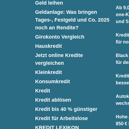
Geld leihen
Ab 9,0
Geldanlage: Was bringen
one-K
Tages-, Festgeld und Co. 2025
und S
noch an Rendite?
Kredit
Girokonto Vergleich
für n
Hauskredit
Jetzt online Kredite
Black 
für d
vergleichen
Kleinkredit
Kredi
Konsumkredit
besse
Kredit
Autok
Kredit ablösen
wechs
Kredit bis 40 % günstiger
Hohe A
Kredit für Arbeitslose
850 €
KREDIT LEXIKON