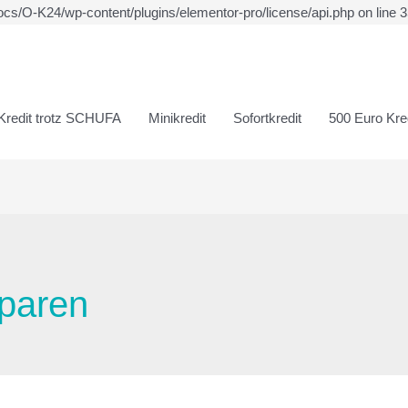
ocs/O-K24/wp-content/plugins/elementor-pro/license/api.php on line 
Kredit trotz SCHUFA
Minikredit
Sofortkredit
500 Euro Kred
paren