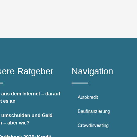
ere Ratgeber
Navigation
 aus dem Internet – darauf
Autokredit
 es an
Baufinanzierung
t umschulden und Geld
n – aber wie?
Crowdinvesting