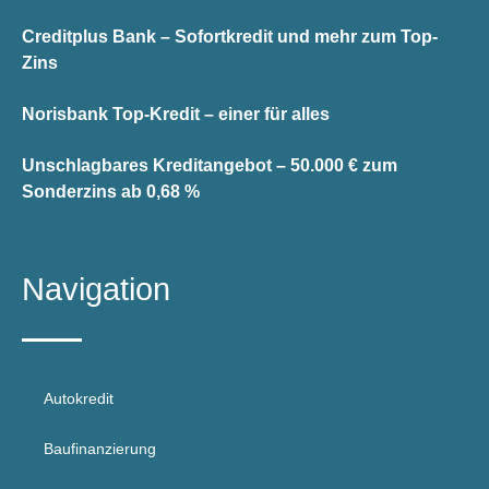
Creditplus Bank – Sofortkredit und mehr zum Top-
Zins
Norisbank Top-Kredit – einer für alles
Unschlagbares Kreditangebot – 50.000 € zum
Sonderzins ab 0,68 %
Navigation
Autokredit
Baufinanzierung