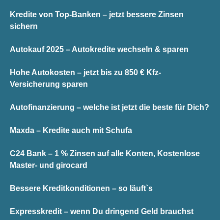
Kredite von Top-Banken – jetzt bessere Zinsen
sichern
Autokauf 2025 – Autokredite wechseln & sparen
Hohe Autokosten – jetzt bis zu 850 € Kfz-
Versicherung sparen
Autofinanzierung – welche ist jetzt die beste für Dich?
Maxda – Kredite auch mit Schufa
C24 Bank – 1 % Zinsen auf alle Konten, Kostenlose
Master- und girocard
Bessere Kreditkonditionen – so läuft`s
Expresskredit – wenn Du dringend Geld brauchst