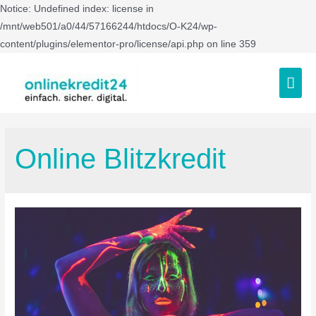
Notice: Undefined index: license in
/mnt/web501/a0/44/57166244/htdocs/O-K24/wp-
content/plugins/elementor-pro/license/api.php on line 359
Online Blitzkredit