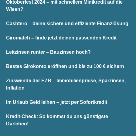
Oktoberfest 2024 – mit schnellem Minikredit auf die
Wiesn?
Cashtero – deine sichere und effiziente Finanzlösung
Giromatch – finde jetzt deinen passenden Kredit
Leitzinsen runter – Bauzinsen hoch?
Bestes Girokonto eröffnen und bis zu 100 € sichern
Zinswende der EZB – Immobilienpreise, Sparzinsen,
Inflation
Im Urlaub Geld leihen – jetzt per Sofortkredit
Kredit-Check: So kommst du ans günstigste
Darlehen!