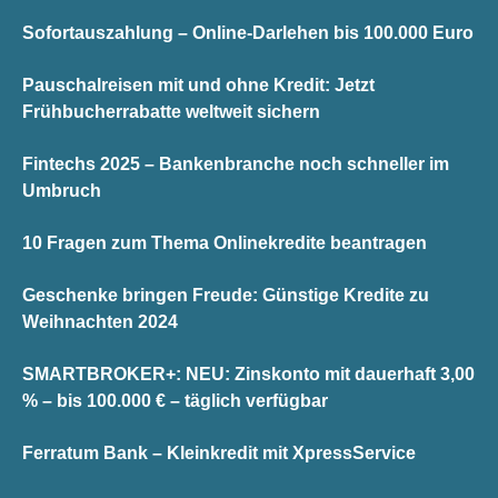
Sofortauszahlung – Online-Darlehen bis 100.000 Euro
Pauschalreisen mit und ohne Kredit: Jetzt
Frühbucherrabatte weltweit sichern
Fintechs 2025 – Bankenbranche noch schneller im
Umbruch
10 Fragen zum Thema Onlinekredite beantragen
Geschenke bringen Freude: Günstige Kredite zu
Weihnachten 2024
SMARTBROKER+: NEU: Zinskonto mit dauerhaft 3,00
% – bis 100.000 € – täglich verfügbar
Ferratum Bank – Kleinkredit mit XpressService