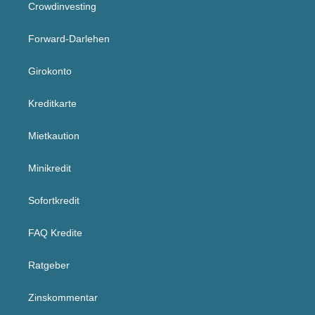
Crowdinvesting
Forward-Darlehen
Girokonto
Kreditkarte
Mietkaution
Minikredit
Sofortkredit
FAQ Kredite
Ratgeber
Zinskommentar