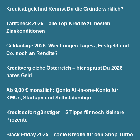
Kredit abgelehnt! Kennst Du die Gründe wirklich?
Tarifcheck 2026 – alle Top-Kredite zu besten
Zinskonditionen
Geldanlage 2026: Was bringen Tages-, Festgeld und
Co. noch an Rendite?
Kreditvergleiche Österreich – hier sparst Du 2026
bares Geld
Ab 9,00 € monatlich: Qonto All-in-one-Konto für
KMUs, Startups und Selbstständige
Kredit sofort günstiger – 5 Tipps für noch kleinere
Prozente
Black Friday 2025 – coole Kredite für den Shop-Turbo