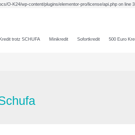
ocs/O-K24/wp-content/plugins/elementor-pro/license/api.php on line 
Kredit trotz SCHUFA
Minikredit
Sofortkredit
500 Euro Kred
 Schufa