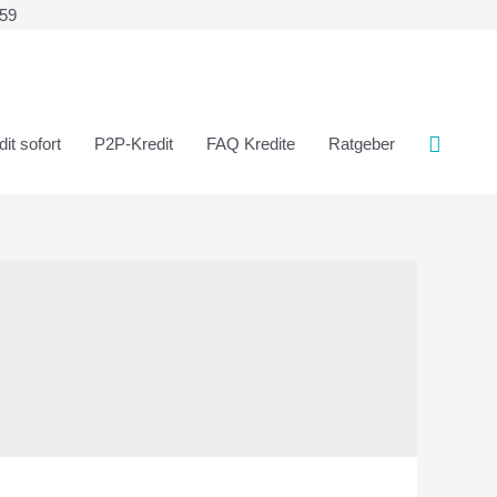
359
it sofort
P2P-Kredit
FAQ Kredite
Ratgeber