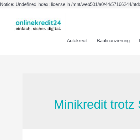
Notice: Undefined index: license in /mnt/web501/a0/44/57166244/htd
Autokredit
Baufinanzierung
Minikredit trotz