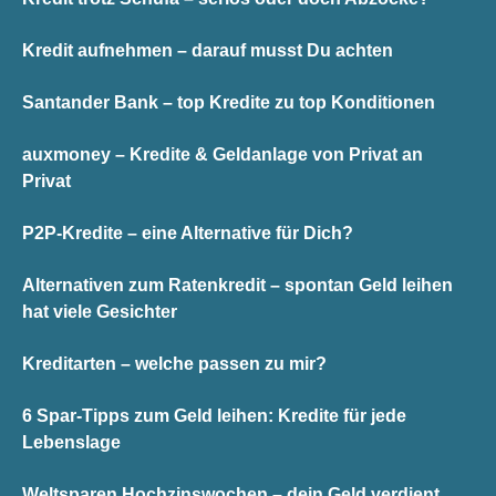
Kredit aufnehmen – darauf musst Du achten
Santander Bank – top Kredite zu top Konditionen
auxmoney – Kredite & Geldanlage von Privat an
Privat
P2P-Kredite – eine Alternative für Dich?
Alternativen zum Ratenkredit – spontan Geld leihen
hat viele Gesichter
Kreditarten – welche passen zu mir?
6 Spar-Tipps zum Geld leihen: Kredite für jede
Lebenslage
Weltsparen Hochzinswochen – dein Geld verdient