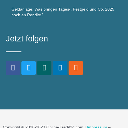
Geldanlage: Was bringen Tages-, Festgeld und Co. 2025
noch an Rendite?
Jetzt folgen
Copyright © 2020-2023 Online-Kredit24.com |
Impressum
–