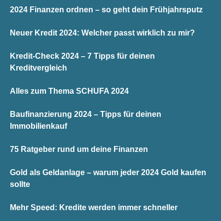
2024 Finanzen ordnen – so geht dein Frühjahrsputz
Neuer Kredit 2024: Welcher passt wirklich zu mir?
Kredit-Check 2024 – 7 Tipps für deinen
Kreditvergleich
Alles zum Thema SCHUFA 2024
Baufinanzierung 2024 – Tipps für deinen
Immobilienkauf
75 Ratgeber rund um deine Finanzen
Gold als Geldanlage – warum jeder 2024 Gold kaufen
sollte
Mehr Speed: Kredite werden immer schneller