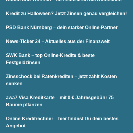
Kredit zu Halloween? Jetzt Zinsen genau vergleichen!
PSD Bank Nürnberg – dein starker Online-Partner
News-Ticker 24 – Aktuelles aus der Finanzwelt
SWK Bank – top Online-Kredite & beste
Festgeldzinsen
Zinsschock bei Ratenkrediten – jetzt zählt Kosten
senken
awa7 Visa Kreditkarte – mit 0 € Jahresgebühr 75
Bäume pflanzen
Online-Kreditrechner – hier findest Du dein bestes
Angebot