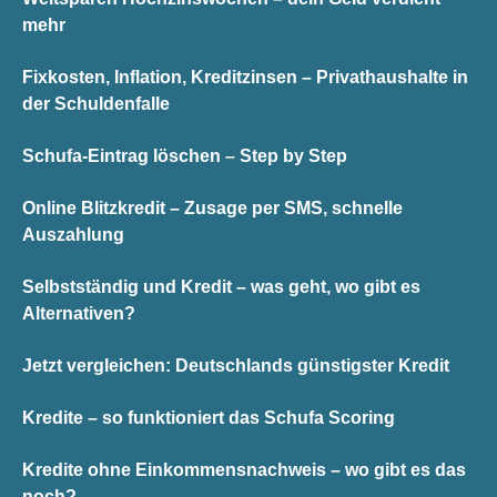
mehr
Fixkosten, Inflation, Kreditzinsen – Privathaushalte in
der Schuldenfalle
Schufa-Eintrag löschen – Step by Step
Online Blitzkredit – Zusage per SMS, schnelle
Auszahlung
Selbstständig und Kredit – was geht, wo gibt es
Alternativen?
Jetzt vergleichen: Deutschlands günstigster Kredit
Kredite – so funktioniert das Schufa Scoring
Kredite ohne Einkommensnachweis – wo gibt es das
noch?