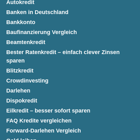
Autokredit
Banken in Deutschland
Bankkonto
Baufinanzierung Vergleich
Beamtenkredit
Bester Ratenkredit – einfach clever Zinsen
sparen
Blitzkredit
Crowdinvesting
Darlehen
Dispokredit
Eilkredit – besser sofort sparen
FAQ Kredite vergleichen
Forward-Darlehen Vergleich