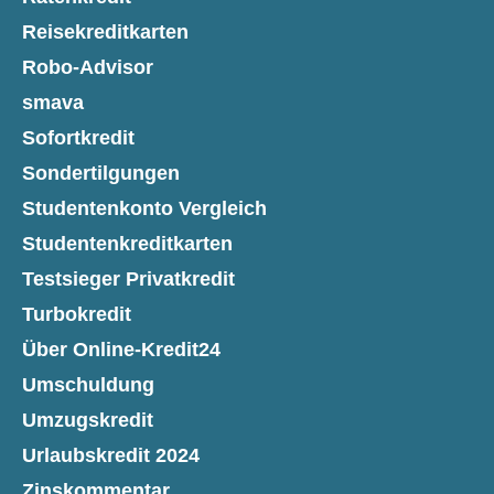
Reisekreditkarten
Robo-Advisor
smava
Sofortkredit
Sondertilgungen
Studentenkonto Vergleich
Studentenkreditkarten
Testsieger Privatkredit
Turbokredit
Über Online-Kredit24
Umschuldung
Umzugskredit
Urlaubskredit 2024
Zinskommentar