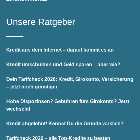
Unsere Ratgeber
Kredit aus dem Internet – darauf kommt es an
Kredit umschulden und Geld sparen – aber wie?
Dein Tarifcheck 2026: Kredit, Girokonto, Versicherung
– jetzt noch günstiger
Hohe Dispozinsen? Gebühren fürs Girokonto? Jetzt
wechseln!
Kredit abgelehnt! Kennst Du die Gründe wirklich?
Tarifcheck 2026 – alle Top-Kredite zu besten