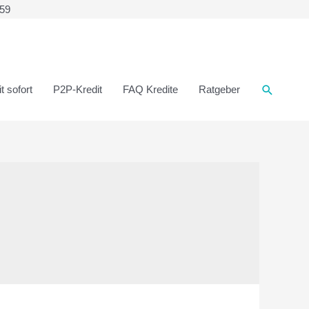
359
t sofort
P2P-Kredit
FAQ Kredite
Ratgeber