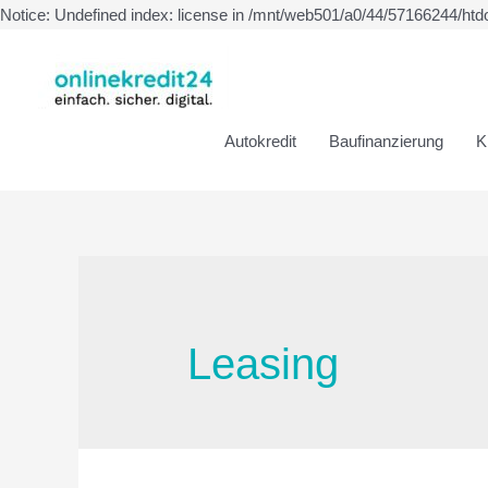
Notice: Undefined index: license in /mnt/web501/a0/44/57166244/htd
Autokredit
Baufinanzierung
K
Leasing