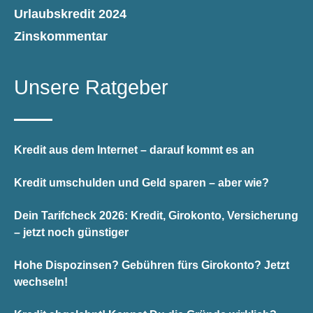
Urlaubskredit 2024
Zinskommentar
Unsere Ratgeber
Kredit aus dem Internet – darauf kommt es an
Kredit umschulden und Geld sparen – aber wie?
Dein Tarifcheck 2026: Kredit, Girokonto, Versicherung
– jetzt noch günstiger
Hohe Dispozinsen? Gebühren fürs Girokonto? Jetzt
wechseln!