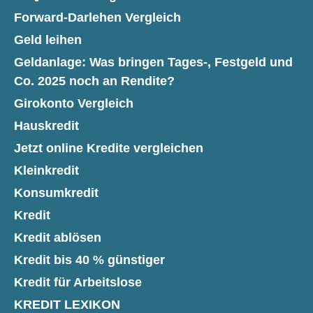
Forward-Darlehen Vergleich
Geld leihen
Geldanlage: Was bringen Tages-, Festgeld und
Co. 2025 noch an Rendite?
Girokonto Vergleich
Hauskredit
Jetzt online Kredite vergleichen
Kleinkredit
Konsumkredit
Kredit
Kredit ablösen
Kredit bis 40 % günstiger
Kredit für Arbeitslose
KREDIT LEXIKON