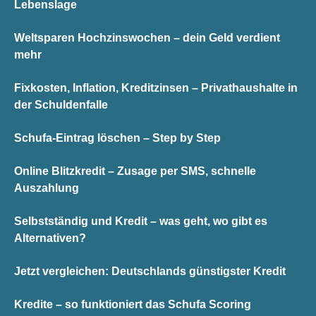
Lebenslage
Weltsparen Hochzinswochen – dein Geld verdient
mehr
Fixkosten, Inflation, Kreditzinsen – Privathaushalte in
der Schuldenfalle
Schufa-Eintrag löschen – Step by Step
Online Blitzkredit – Zusage per SMS, schnelle
Auszahlung
Selbstständig und Kredit – was geht, wo gibt es
Alternativen?
Jetzt vergleichen: Deutschlands günstigster Kredit
Kredite – so funktioniert das Schufa Scoring