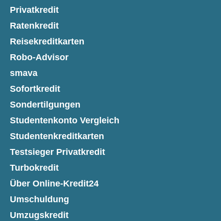
Privatkredit
Ratenkredit
Reisekreditkarten
Robo-Advisor
smava
Sofortkredit
Sondertilgungen
Studentenkonto Vergleich
Studentenkreditkarten
Testsieger Privatkredit
Turbokredit
Über Online-Kredit24
Umschuldung
Umzugskredit