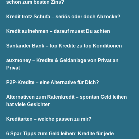
schon zum besten Zins?
Kredit trotz Schufa – seriös oder doch Abzocke?
Kredit aufnehmen – darauf musst Du achten
Santander Bank – top Kredite zu top Konditionen
auxmoney – Kredite & Geldanlage von Privat an
Privat
P2P-Kredite – eine Alternative für Dich?
Alternativen zum Ratenkredit – spontan Geld leihen
hat viele Gesichter
Kreditarten – welche passen zu mir?
6 Spar-Tipps zum Geld leihen: Kredite für jede