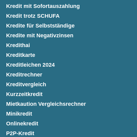
Kredit mit Sofortauszahlung
Kredit trotz SCHUFA
Kredite für Selbstständige
Kredite mit Negativzinsen
Kredithai
Kreditkarte
Kreditleichen 2024
Kreditrechner
Kreditvergleich
Kurzzeitkredit
Mietkaution Vergleichsrechner
Minikredit
Onlinekredit
P2P-Kredit