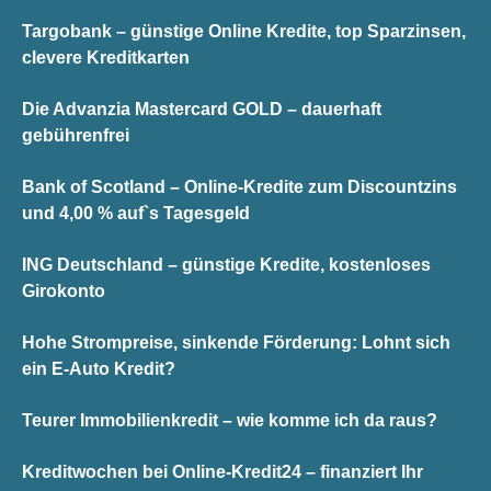
Targobank – günstige Online Kredite, top Sparzinsen,
clevere Kreditkarten
Die Advanzia Mastercard GOLD – dauerhaft
gebührenfrei
Bank of Scotland – Online-Kredite zum Discountzins
und 4,00 % auf`s Tagesgeld
ING Deutschland – günstige Kredite, kostenloses
Girokonto
Hohe Strompreise, sinkende Förderung: Lohnt sich
ein E-Auto Kredit?
Teurer Immobilienkredit – wie komme ich da raus?
Kreditwochen bei Online-Kredit24 – finanziert Ihr