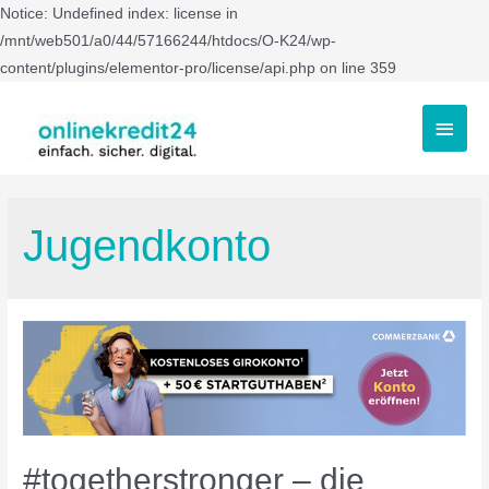
Notice: Undefined index: license in
/mnt/web501/a0/44/57166244/htdocs/O-K24/wp-
content/plugins/elementor-pro/license/api.php on line 359
Jugendkonto
#togetherstronger – die