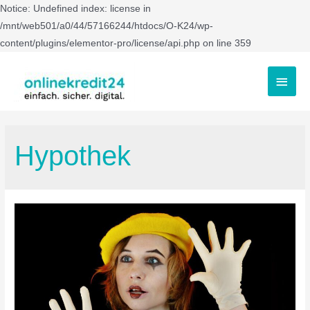
Notice: Undefined index: license in
/mnt/web501/a0/44/57166244/htdocs/O-K24/wp-
content/plugins/elementor-pro/license/api.php on line 359
Hypothek