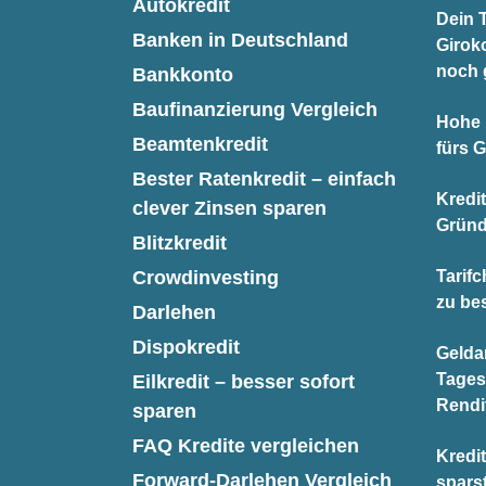
Autokredit
Dein T
Banken in Deutschland
Giroko
noch 
Bankkonto
Baufinanzierung Vergleich
Hohe 
Beamtenkredit
fürs 
Bester Ratenkredit – einfach
Kredi
clever Zinsen sparen
Gründ
Blitzkredit
Crowdinvesting
Tarifc
zu be
Darlehen
Dispokredit
Gelda
Tages
Eilkredit – besser sofort
Rendi
sparen
FAQ Kredite vergleichen
Kredit
Forward-Darlehen Vergleich
spars