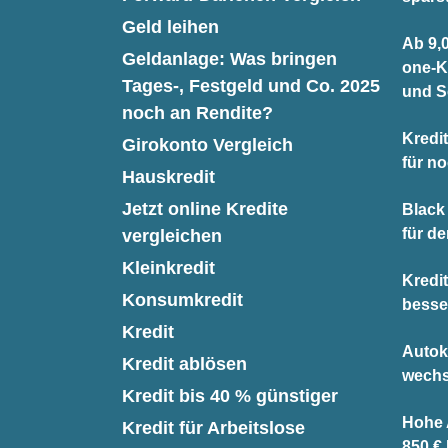
Geld leihen
Ab 9,0
Geldanlage: Was bringen
one-K
Tages-, Festgeld und Co. 2025
und S
noch an Rendite?
Kredit
Girokonto Vergleich
für n
Hauskredit
Jetzt online Kredite
Black 
für d
vergleichen
Kleinkredit
Kredi
Konsumkredit
besse
Kredit
Autok
Kredit ablösen
wechs
Kredit bis 40 % günstiger
Hohe A
Kredit für Arbeitslose
850 €