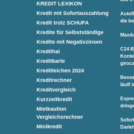
KREDIT LEXIKON
Kredit mit Sofortauszahlung
Autofi
die be
Kredit trotz SCHUFA
Kredite für Selbstständige
Maxda
Kredite mit Negativzinsen
C24 B
Kredithai
Konte
Kreditkarte
giroc
Kreditleichen 2024
Besse
Kreditrechner
läuft`
Kreditvergleich
Expre
Kurzzeitkredit
dring
Mietkaution
Vergleichsrechner
Sofor
Minikredit
Darle