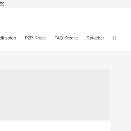
359
it sofort
P2P-Kredit
FAQ Kredite
Ratgeber