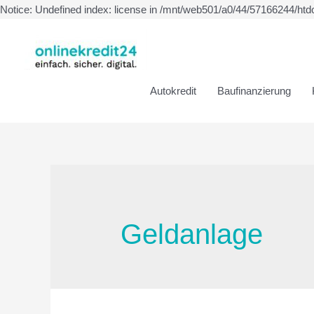
Notice: Undefined index: license in /mnt/web501/a0/44/57166244/htd
Autokredit
Baufinanzierung
Geldanlage