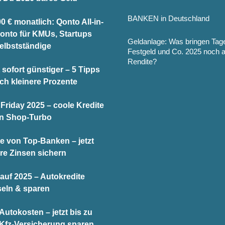
BANKEN in Deutschland
0 € monatlich: Qonto All-in-
onto für KMUs, Startups
Geldanlage: Was bringen Tag
elbstständige
Festgeld und Co. 2025 noch 
Rendite?
 sofort günstiger – 5 Tipps
och kleinere Prozente
Friday 2025 – coole Kredite
en Shop-Turbo
te von Top-Banken – jetzt
re Zinsen sichern
auf 2025 – Autokredite
eln & sparen
utokosten – jetzt bis zu
 Kfz-Versicherung sparen