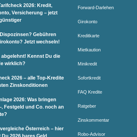
arifcheck 2026: Kredit,
Forward-Darlehen
nto, Versicherung – jetzt
günstiger
Girokonto
Dispozinsen? Gebühren
Kreditkarte
Girokonto? Jetzt wechseln!
Mietkaution
t abgelehnt! Kennst Du die
e wirklich?
Minikredit
heck 2026 – alle Top-Kredite
Sofortkredit
sten Zinskonditionen
FAQ Kredite
nlage 2026: Was bringen
Ratgeber
-, Festgeld und Co. noch an
te?
Zinskommentar
vergleiche Österreich – hier
Robo-Advisor
t Du 2026 bares Geld