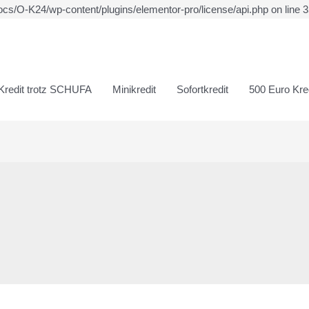
ocs/O-K24/wp-content/plugins/elementor-pro/license/api.php on line 
Kredit trotz SCHUFA
Minikredit
Sofortkredit
500 Euro Kred