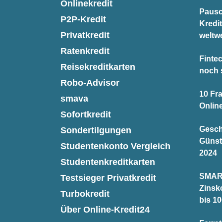
Onlinekredit
Pausc
P2P-Kredit
Kredi
Privatkredit
weltwe
Ratenkredit
Finte
Reisekreditkarten
noch 
Robo-Advisor
10 Fr
smava
Onlin
Sofortkredit
Gesch
Sondertilgungen
Günst
Studentenkonto Vergleich
2024
Studentenkreditkarten
SMAR
Testsieger Privatkredit
Zinsk
Turbokredit
bis 10
Über Online-Kredit24