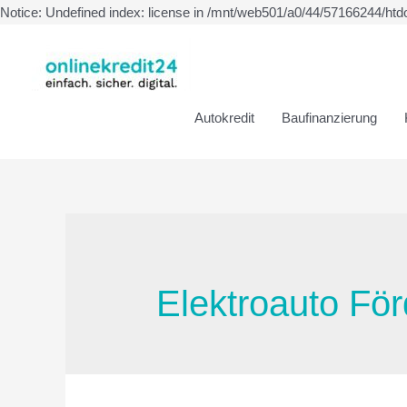
Notice: Undefined index: license in /mnt/web501/a0/44/57166244/htd
Autokredit
Baufinanzierung
Elektroauto Fö