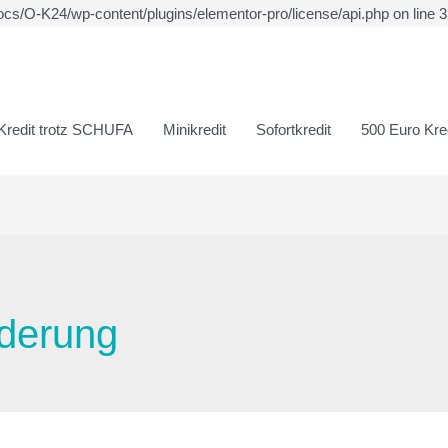
ocs/O-K24/wp-content/plugins/elementor-pro/license/api.php on line 
Kredit trotz SCHUFA
Minikredit
Sofortkredit
500 Euro Kred
rderung