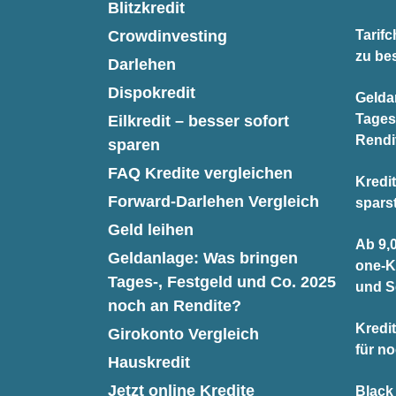
Blitzkredit
Crowdinvesting
Tarifc
zu be
Darlehen
Dispokredit
Gelda
Tages
Eilkredit – besser sofort
Rendi
sparen
FAQ Kredite vergleichen
Kredit
Forward-Darlehen Vergleich
spars
Geld leihen
Ab 9,0
Geldanlage: Was bringen
one-K
Tages-, Festgeld und Co. 2025
und S
noch an Rendite?
Kredit
Girokonto Vergleich
für n
Hauskredit
Jetzt online Kredite
Black 