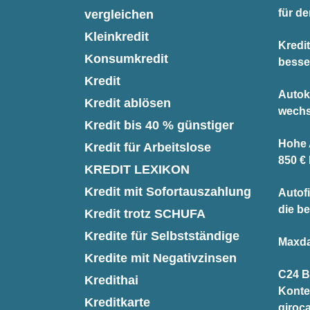
für d
vergleichen
Kleinkredit
Kredi
Konsumkredit
besse
Kredit
Autok
Kredit ablösen
wechs
Kredit bis 40 % günstiger
Hohe A
Kredit für Arbeitslose
850 €
KREDIT LEXIKON
Kredit mit Sofortauszahlung
Autofi
die be
Kredit trotz SCHUFA
Kredite für Selbstständige
Maxda
Kredite mit Negativzinsen
C24 B
Kredithai
Konte
Kreditkarte
giroc