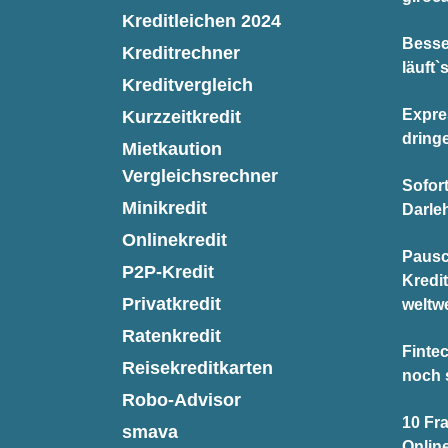
Kreditleichen 2024
Besse
Kreditrechner
läuft`
Kreditvergleich
Expre
Kurzzeitkredit
dring
Mietkaution
Vergleichsrechner
Sofor
Minikredit
Darle
Onlinekredit
Pausc
P2P-Kredit
Kredi
Privatkredit
weltwe
Ratenkredit
Finte
Reisekreditkarten
noch 
Robo-Advisor
10 Fr
smava
Onlin