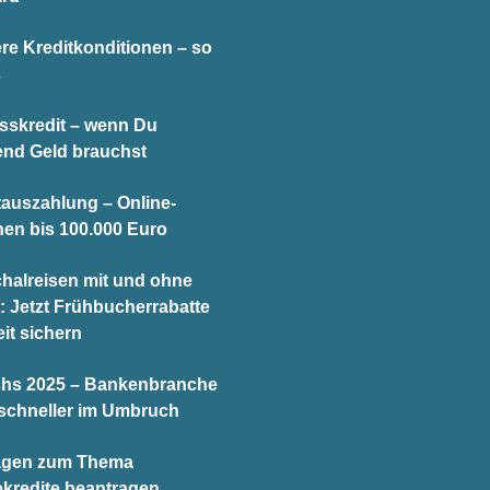
re Kreditkonditionen – so
s
sskredit – wenn Du
end Geld brauchst
tauszahlung – Online-
hen bis 100.000 Euro
halreisen mit und ohne
t: Jetzt Frühbucherrabatte
it sichern
chs 2025 – Bankenbranche
schneller im Umbruch
agen zum Thema
ekredite beantragen