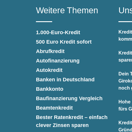
Weitere Themen
Uns
1.000-Euro-Kredit
Kredit
kommt
500 Euro Kredit sofort
Abrufkredit
Kredi
spare
Autofinanzierung
Autokredit
Dein T
Banken in Deutschland
Giroko
noch 
Bankkonto
Baufinanzierung Vergleich
Hohe 
Beamtenkredit
fürs 
Bester Ratenkredit – einfach
Kredi
clever Zinsen sparen
Gründ