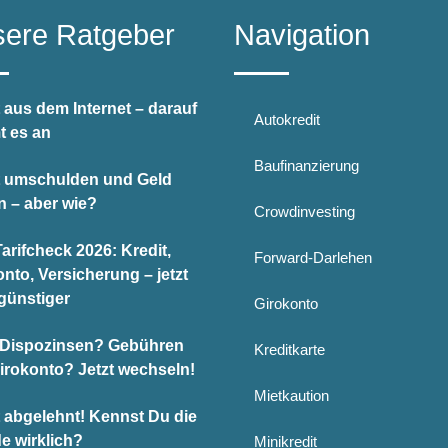
ere Ratgeber
Navigation
 aus dem Internet – darauf
Autokredit
 es an
Baufinanzierung
t umschulden und Geld
n – aber wie?
Crowdinvesting
arifcheck 2026: Kredit,
Forward-Darlehen
nto, Versicherung – jetzt
günstiger
Girokonto
Dispozinsen? Gebühren
Kreditkarte
Girokonto? Jetzt wechseln!
Mietkaution
t abgelehnt! Kennst Du die
e wirklich?
Minikredit