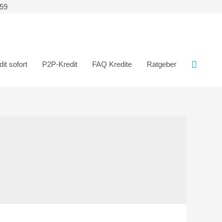
359
it sofort
P2P-Kredit
FAQ Kredite
Ratgeber