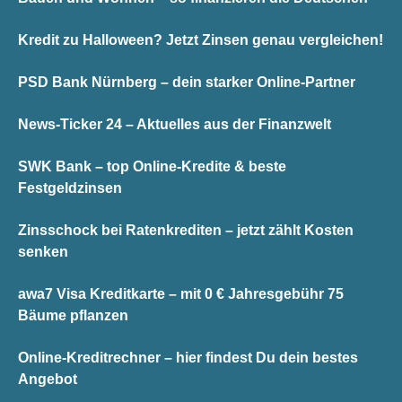
Kredit zu Halloween? Jetzt Zinsen genau vergleichen!
PSD Bank Nürnberg – dein starker Online-Partner
News-Ticker 24 – Aktuelles aus der Finanzwelt
SWK Bank – top Online-Kredite & beste
Festgeldzinsen
Zinsschock bei Ratenkrediten – jetzt zählt Kosten
senken
awa7 Visa Kreditkarte – mit 0 € Jahresgebühr 75
Bäume pflanzen
Online-Kreditrechner – hier findest Du dein bestes
Angebot