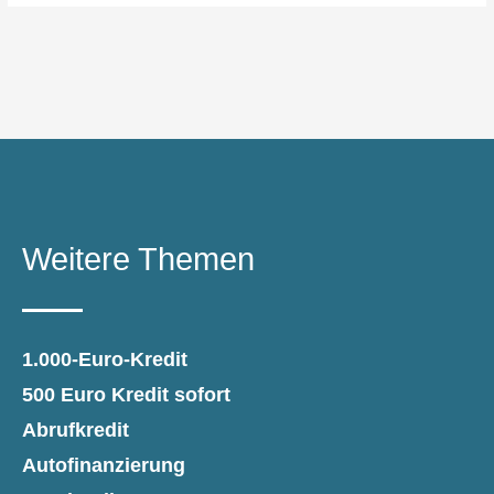
Weitere Themen
1.000-Euro-Kredit
500 Euro Kredit sofort
Abrufkredit
Autofinanzierung