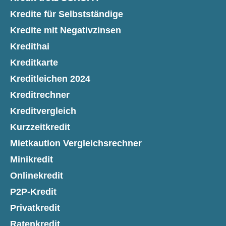
Kredite für Selbstständige
Kredite mit Negativzinsen
Kredithai
Kreditkarte
Kreditleichen 2024
Kreditrechner
Kreditvergleich
Kurzzeitkredit
Mietkaution Vergleichsrechner
Minikredit
Onlinekredit
P2P-Kredit
Privatkredit
Ratenkredit