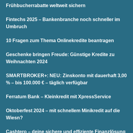
Frühbucherrabatte weltweit sichern
Fintechs 2025 – Bankenbranche noch schneller im
Umbruch
10 Fragen zum Thema Onlinekredite beantragen
Geschenke bringen Freude: Günstige Kredite zu
Weihnachten 2024
SMARTBROKER+: NEU: Zinskonto mit dauerhaft 3,00
% – bis 100.000 € – täglich verfügbar
Ferratum Bank – Kleinkredit mit XpressService
Oktoberfest 2024 – mit schnellem Minikredit auf die
Wiesn?
Cashtero – deine sichere und effiziente Finanzlösung