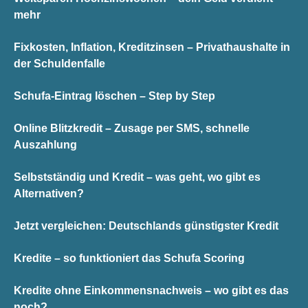
mehr
Fixkosten, Inflation, Kreditzinsen – Privathaushalte in
der Schuldenfalle
Schufa-Eintrag löschen – Step by Step
Online Blitzkredit – Zusage per SMS, schnelle
Auszahlung
Selbstständig und Kredit – was geht, wo gibt es
Alternativen?
Jetzt vergleichen: Deutschlands günstigster Kredit
Kredite – so funktioniert das Schufa Scoring
Kredite ohne Einkommensnachweis – wo gibt es das
noch?