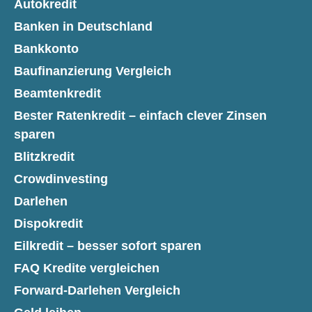
Autokredit
Banken in Deutschland
Bankkonto
Baufinanzierung Vergleich
Beamtenkredit
Bester Ratenkredit – einfach clever Zinsen
sparen
Blitzkredit
Crowdinvesting
Darlehen
Dispokredit
Eilkredit – besser sofort sparen
FAQ Kredite vergleichen
Forward-Darlehen Vergleich