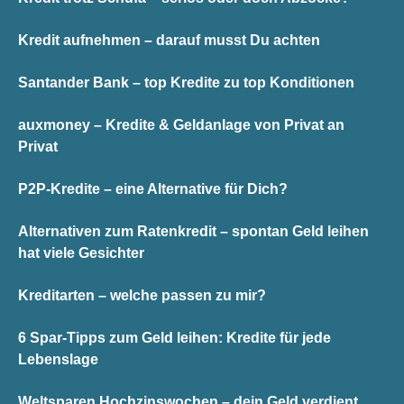
Kredit aufnehmen – darauf musst Du achten
Santander Bank – top Kredite zu top Konditionen
auxmoney – Kredite & Geldanlage von Privat an
Privat
P2P-Kredite – eine Alternative für Dich?
Alternativen zum Ratenkredit – spontan Geld leihen
hat viele Gesichter
Kreditarten – welche passen zu mir?
6 Spar-Tipps zum Geld leihen: Kredite für jede
Lebenslage
Weltsparen Hochzinswochen – dein Geld verdient