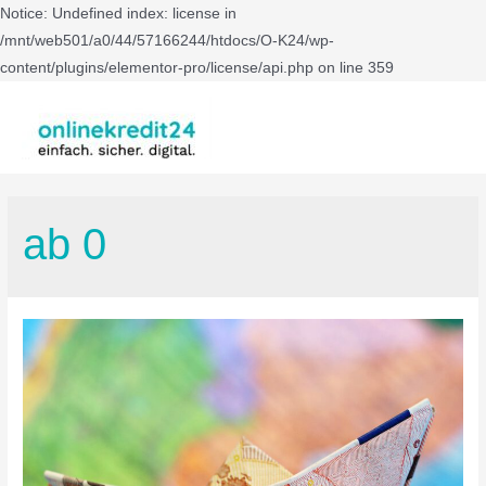
Notice: Undefined index: license in
/mnt/web501/a0/44/57166244/htdocs/O-K24/wp-
content/plugins/elementor-pro/license/api.php on line 359
ab 0