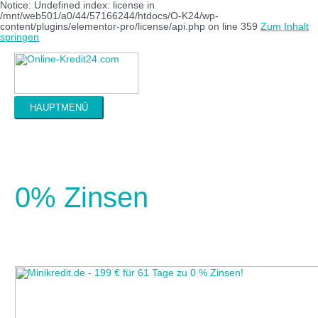
Notice: Undefined index: license in
/mnt/web501/a0/44/57166244/htdocs/O-K24/wp-
content/plugins/elementor-pro/license/api.php on line 359
Zum Inhalt
springen
HAUPTMENÜ
0% Zinsen